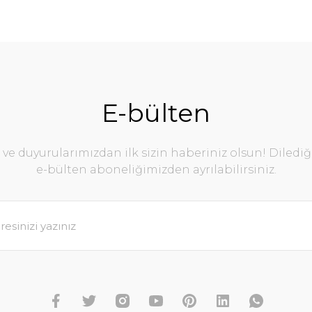
E-bülten
e duyurularımızdan ilk sizin haberiniz olsun! Diledi
e-bülten aboneliğimizden ayrılabilirsiniz.