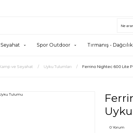
 Seyahat
Spor Outdoor
Tırmanış - Dağcılı
Kamp ve Seyahat
Uyku Tulumları
Ferrino Nightec 600 Lite 
Ferri
Uyku
0 Yorum