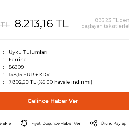
8.213,16 TL
885,23 TL den
 TL
başlayan taksitlerle!
Uyku Tulumları
Ferrino
86309
148,15 EUR + KDV
7.802,50 TL (%5,00 havale indirimi)
Gelince Haber Ver
Fiyatı Düşünce Haber Ver
Ürünü Paylaş