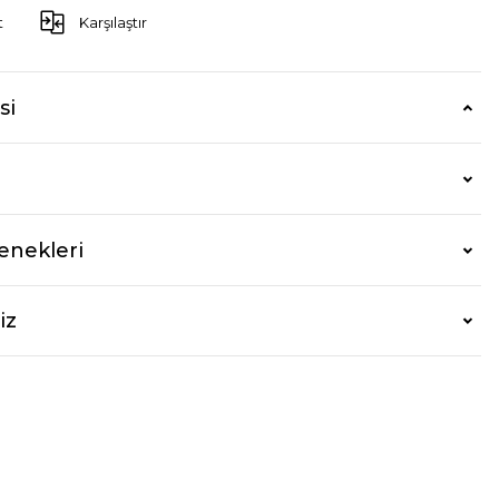
t
Karşılaştır
si
enekleri
iz