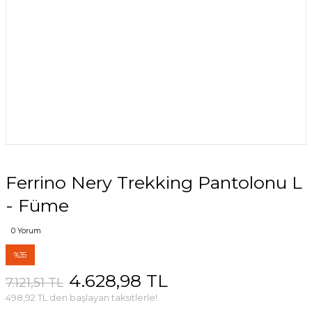
Ferrino Nery Trekking Pantolonu L
- Füme
0 Yorum
%35
4.628,98 TL
7.121,51 TL
498,92 TL den başlayan taksitlerle!