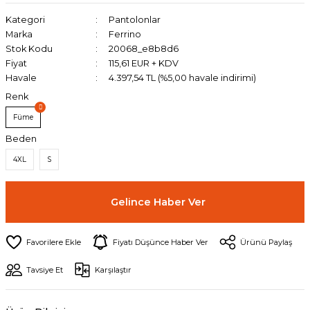
Kategori
Pantolonlar
Marka
Ferrino
Stok Kodu
20068_e8b8d6
Fiyat
115,61 EUR + KDV
Havale
4.397,54 TL (%5,00 havale indirimi)
Renk
Füme
Beden
4XL
S
Gelince Haber Ver
Fiyatı Düşünce Haber Ver
Ürünü Paylaş
Tavsiye Et
Karşılaştır