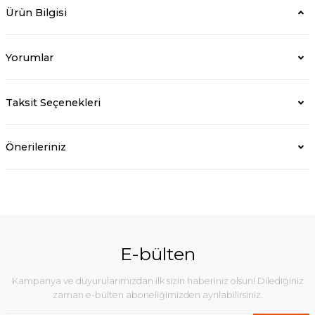
Ürün Bilgisi
Yorumlar
Taksit Seçenekleri
Önerileriniz
E-bülten
Kampanya ve duyurularımızdan ilk sizin haberiniz olsun! Dilediğiniz
zaman e-bülten aboneliğimizden ayrılabilirsiniz.