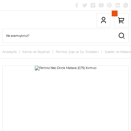
Anasayfa
Kamp ve Seyahat
Termos, Şişe ve Su Torbaları
Şişeler ve Matara