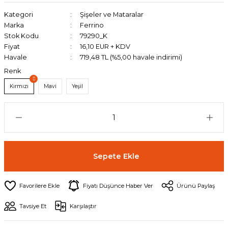
Kategori
Şişeler ve Mataralar
Marka
Ferrino
Stok Kodu
79290_K
Fiyat
16,10 EUR + KDV
Havale
719,48 TL (%5,00 havale indirimi)
Renk
Kırmızı
Mavi
Yeşil
Sepete Ekle
Fiyatı Düşünce Haber Ver
Ürünü Paylaş
Tavsiye Et
Karşılaştır