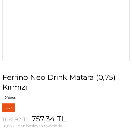
Ferrino Neo Drink Matara (0,75)
Kırmızı
0 Yorum
%30
757,34 TL
1.081,92 TL
81,63 TL den başlayan taksitlerle!