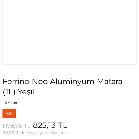
Ferrino Neo Alüminyum Matara
(1L) Yeşil
0 Yorum
%30
825,13 TL
1.178,76 TL
88,93 TL den başlayan taksitlerle!