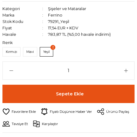
Kategori
Şişeler ve Mataralar
Marka
Ferrino
Stok Kodu
79291_Yeşil
Fiyat
17,54 EUR + KDV
Havale
783,87 TL (%5,00 havale indirimi)
Renk
Kırmızı
Mavi
Yeşil
Sepete Ekle
Fiyatı Düşünce Haber Ver
Ürünü Paylaş
Tavsiye Et
Karşılaştır