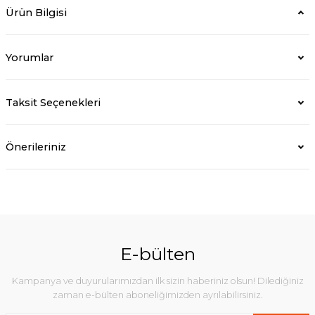
Ürün Bilgisi
Yorumlar
Taksit Seçenekleri
Önerileriniz
E-bülten
Kampanya ve duyurularımızdan ilk sizin haberiniz olsun! Dilediğiniz
zaman e-bülten aboneliğimizden ayrılabilirsiniz.