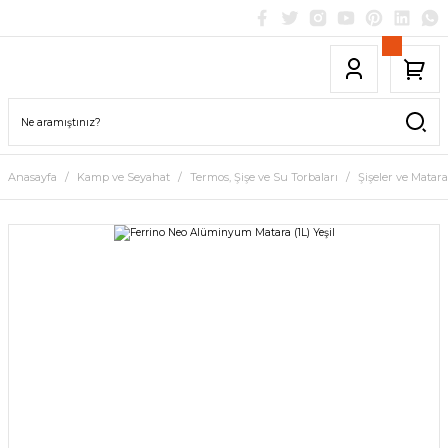
Anasayfa
Kamp ve Seyahat
Termos, Şişe ve Su Torbaları
Şişeler ve Matara