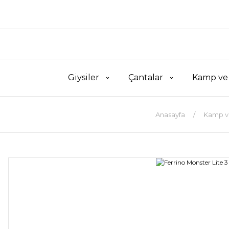
Giysiler
Çantalar
Kamp ve
Anasayfa
Kamp v