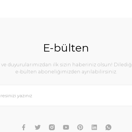
E-bülten
e duyurularımızdan ilk sizin haberiniz olsun! Diledi
e-bülten aboneliğimizden ayrılabilirsiniz.