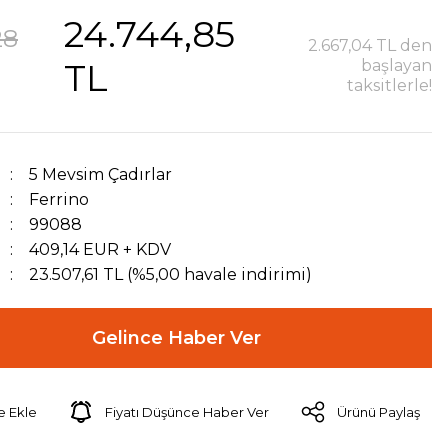
24.744,85
28
2.667,04 TL den
TL
başlayan
taksitlerle!
5 Mevsim Çadırlar
Ferrino
99088
409,14 EUR + KDV
23.507,61 TL (%5,00 havale indirimi)
Gelince Haber Ver
Fiyatı Düşünce Haber Ver
Ürünü Paylaş