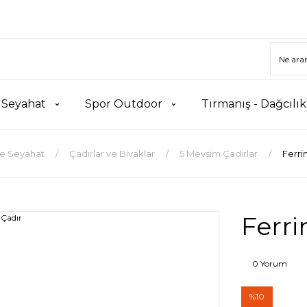
 Seyahat
Spor Outdoor
Tırmanış - Dağcılı
e Seyahat
Çadırlar ve Bivaklar
5 Mevsim Çadırlar
Ferri
Ferri
0 Yorum
%10