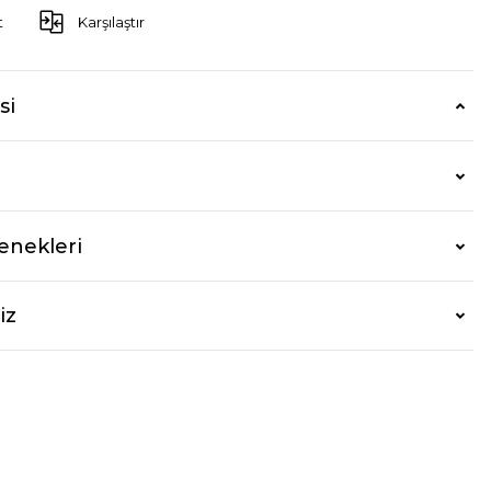
t
Karşılaştır
si
enekleri
iz