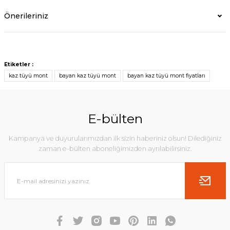
Önerileriniz
Etiketler :
kaz tüyü mont
bayan kaz tüyü mont
bayan kaz tüyü mont fiyatları
E-bülten
Kampanya ve duyurularımızdan ilk sizin haberiniz olsun! Dilediğiniz
zaman e-bülten aboneliğimizden ayrılabilirsiniz.