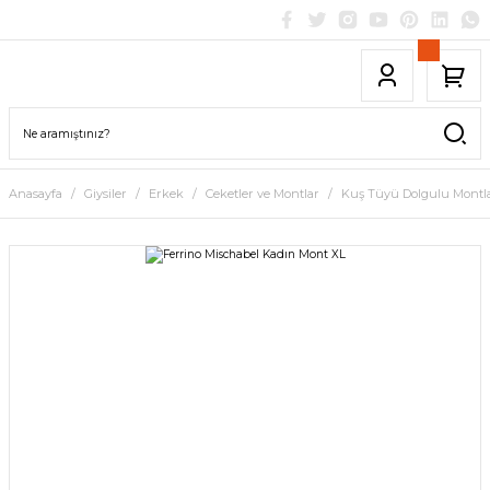
Anasayfa
Giysiler
Erkek
Ceketler ve Montlar
Kuş Tüyü Dolgulu Montl