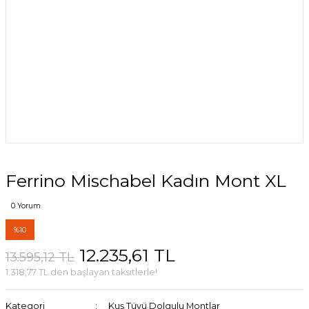
Ferrino Mischabel Kadın Mont XL
0 Yorum
%10
12.235,61 TL
13.595,12 TL
1.318,77 TL den başlayan taksitlerle!
Kategori
Kuş Tüyü Dolgulu Montlar