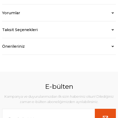
Yorumlar
Taksit Seçenekleri
Önerileriniz
E-bülten
Kampanya ve duyurularımızdan ilk sizin haberiniz olsun! Dilediğiniz
zaman e-bülten aboneliğimizden ayrılabilirsiniz.