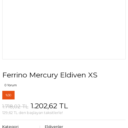
Ferrino Mercury Eldiven XS
0 Yorum
%30
1.202,62 TL
1.718,02 TL
129,62 TL den başlayan taksitlerle!
Kategori
Eldivenler