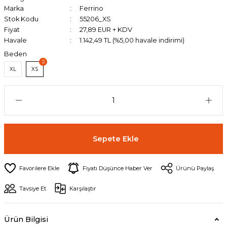
Marka
Ferrino
Stok Kodu
55206_XS
Fiyat
27,89 EUR + KDV
Havale
1.142,49 TL (%5,00 havale indirimi)
Beden
XL
XS
Sepete Ekle
Fiyatı Düşünce Haber Ver
Ürünü Paylaş
Tavsiye Et
Karşılaştır
Ürün Bilgisi