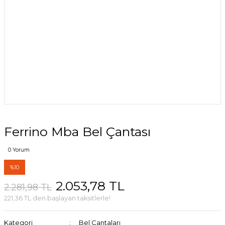
Ferrino Mba Bel Çantası
0 Yorum
%10
2.053,78 TL
2.281,98 TL
221,36 TL den başlayan taksitlerle!
Kategori
Bel Çantaları