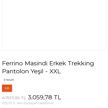
Ferrino Masindi Erkek Trekking
Pantolon Yeşil - XXL
0 Yorum
%35
3.059,78 TL
4.707,35 TL
329,79 TL den başlayan taksitlerle!