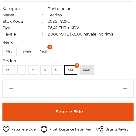
Kategori
Pantolonlar
Marka
Ferrino
Stok Kodu
20351_Y2XL
Fiyat
76,42 EUR + KDV
Havale
2.906,79 TL (%5,00 havale indirimi)
Renk
Mavi
Siyah
Yeşil
Beden
4XL
L
M
S
XL
XXL
XXXL
Sepete Ekle
Fiyatı Düşünce Haber Ver
Ürünü Paylaş