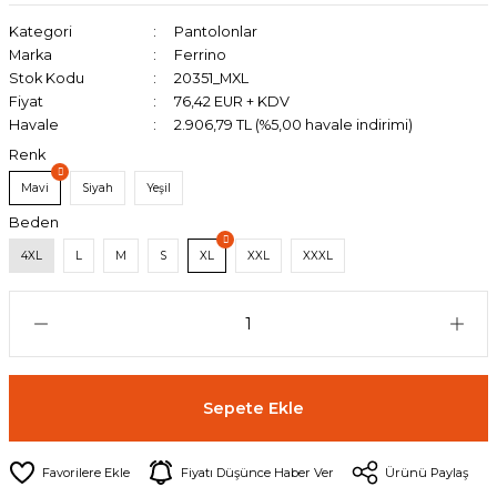
Kategori
Pantolonlar
Marka
Ferrino
Stok Kodu
20351_MXL
Fiyat
76,42 EUR + KDV
Havale
2.906,79 TL (%5,00 havale indirimi)
Renk
Mavi
Siyah
Yeşil
Beden
4XL
L
M
S
XL
XXL
XXXL
Sepete Ekle
Fiyatı Düşünce Haber Ver
Ürünü Paylaş