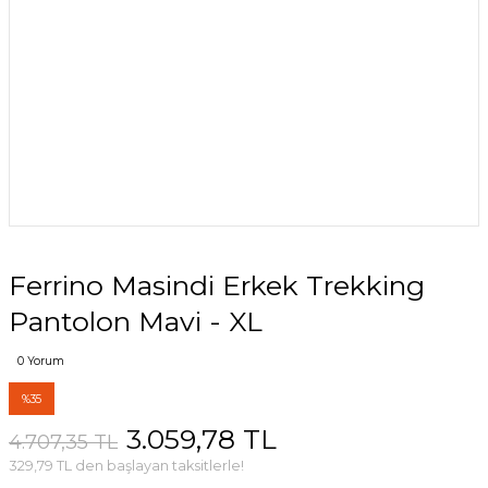
Ferrino Masindi Erkek Trekking
Pantolon Mavi - XL
0 Yorum
%35
3.059,78 TL
4.707,35 TL
329,79 TL den başlayan taksitlerle!