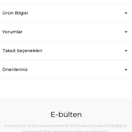
Ürün Bilgisi
Yorumlar
Taksit Seçenekleri
Önerileriniz
E-bülten
Kampanya ve duyurularımızdan ilk sizin haberiniz olsun! Dilediğiniz
zaman e-bülten aboneliğimizden ayrılabilirsiniz.