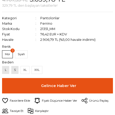
329,79 TL den başlayan taksitlerle!
Kategori
Pantolonlar
Marka
Ferrino
Stok Kodu
21351_MM
Fiyat
76,42 EUR + KDV
Havale
2.906,79 TL (%5,00 havale indirimi)
Renk
Mor
Siyah
Beden
L
S
XL
XXL
Gelince Haber Ver
Fiyatı Düşünce Haber Ver
Ürünü Paylaş
Tavsiye Et
Karşılaştır