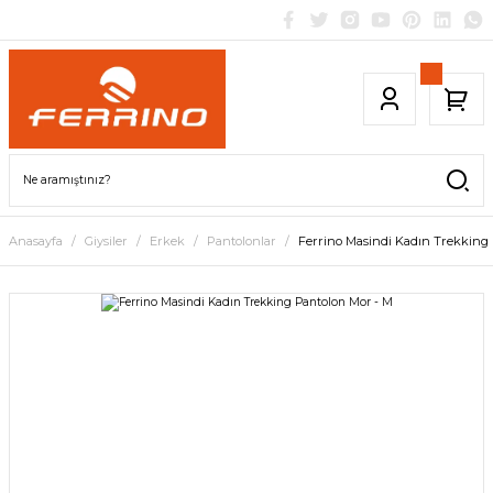
Anasayfa
Giysiler
Erkek
Pantolonlar
Ferrino Masindi Kadın Trekking