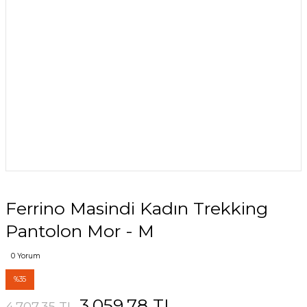
Ferrino Masindi Kadın Trekking
Pantolon Mor - M
0 Yorum
%35
3.059,78 TL
4.707,35 TL