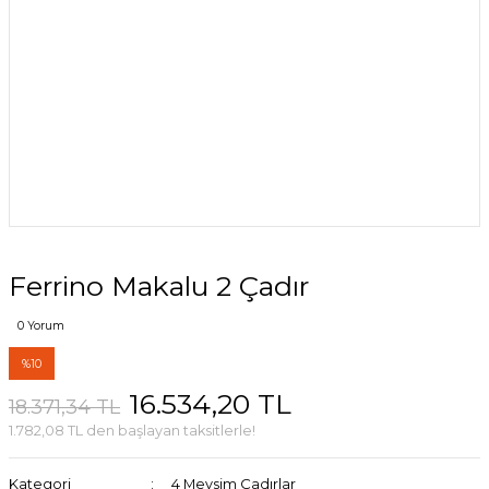
Ferrino Makalu 2 Çadır
0 Yorum
%10
16.534,20 TL
18.371,34 TL
1.782,08 TL den başlayan taksitlerle!
Kategori
4 Mevsim Çadırlar