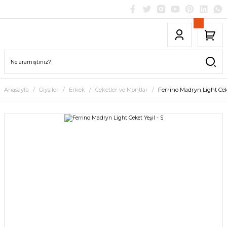
Anasayfa
Giysiler
Erkek
Ceketler ve Montlar
Ferrino Madryn Light Ceke