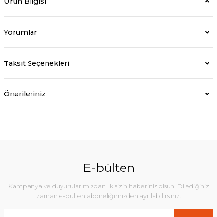
Ürün Bilgisi
Yorumlar
Taksit Seçenekleri
Önerileriniz
E-bülten
Kampanya ve duyurularımızdan ilk sizin haberiniz olsun! Dilediğiniz
zaman e-bülten aboneliğimizden ayrılabilirsiniz.