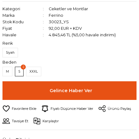
Kategori
Ceketler ve Montlar
Marka
Ferrino
Stok Kodu
30023_YS
Fiyat
92,00 EUR + KDV
Havale
4.845,46 TL (%5,00 havale indirimi)
Renk
Siyah
Beden
M
S
XXXL
Gelince Haber Ver
Fiyatı Düşünce Haber Ver
Ürünü Paylaş
Tavsiye Et
Karşılaştır