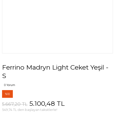
Ferrino Madryn Light Ceket Yeşil -
S
0 Yorum
%10
5.100,48 TL
5.667,20 TL
549,74 TL den başlayan taksitlerle!