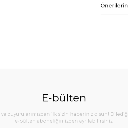
Önerilerin
E-bülten
e duyurularımızdan ilk sizin haberiniz olsun! Diledi
e-bülten aboneliğimizden ayrılabilirsiniz.