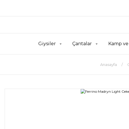
Giysiler
Çantalar
Kamp ve
Anasayfa
G