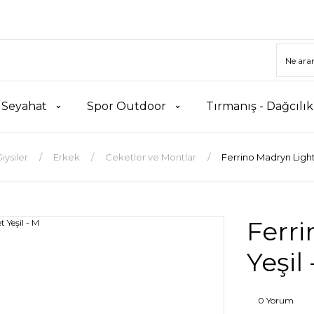
 Seyahat
Spor Outdoor
Tırmanış - Dağcılı
iysiler
Erkek
Ceketler ve Montlar
Ferrino Madryn Light
Ferri
Yeşil
0 Yorum