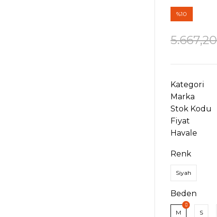
%10
5.667,2
Kategori
Marka
Stok Kodu
Fiyat
Havale
Renk
Siyah
Beden
M
S