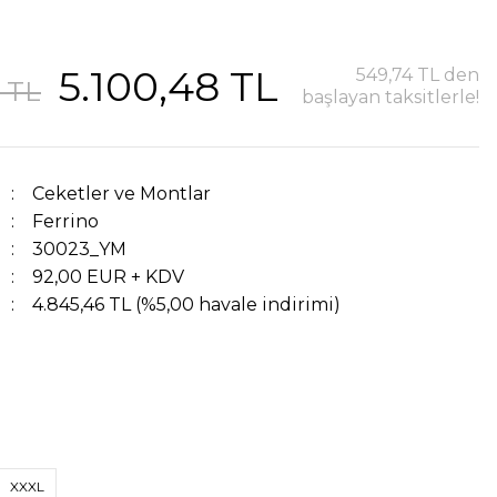
5.100,48 TL
549,74 TL den
0 TL
başlayan taksitlerle!
Ceketler ve Montlar
Ferrino
30023_YM
92,00 EUR + KDV
4.845,46 TL (%5,00 havale indirimi)
XXXL