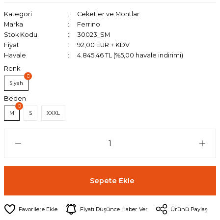
Kategori
Ceketler ve Montlar
Marka
Ferrino
Stok Kodu
30023_SM
Fiyat
92,00 EUR + KDV
Havale
4.845,46 TL (%5,00 havale indirimi)
Renk
Siyah
Beden
M
S
XXXL
Sepete Ekle
Fiyatı Düşünce Haber Ver
Ürünü Paylaş