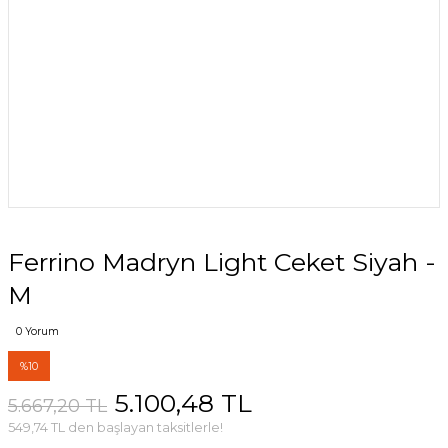
Ferrino Madryn Light Ceket Siyah -
M
0 Yorum
%10
5.100,48 TL
5.667,20 TL
549,74 TL den başlayan taksitlerle!