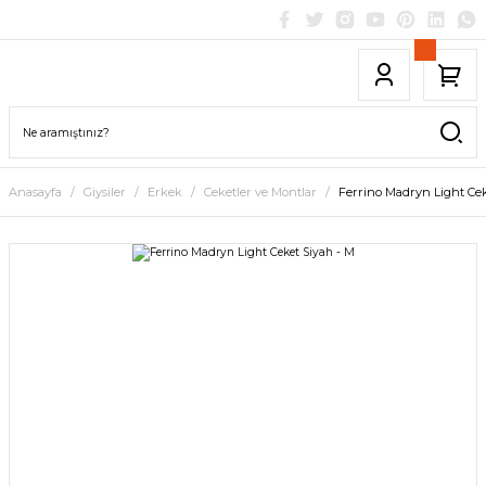
Anasayfa
Giysiler
Erkek
Ceketler ve Montlar
Ferrino Madryn Light Cek