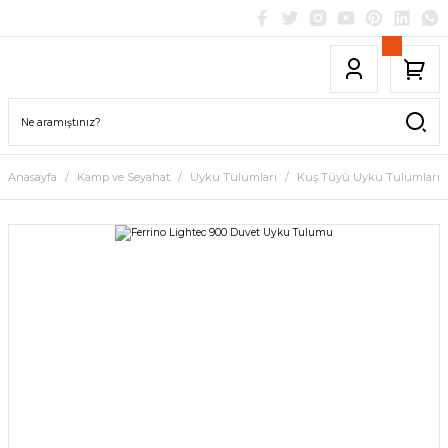
Anasayfa
Kamp ve Seyahat
Uyku Tulumları
Kuş Tüyü Uyku Tulumları