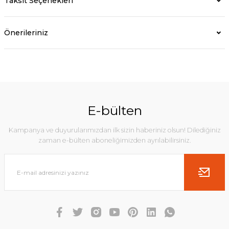
Taksit Seçenekleri
Önerileriniz
E-bülten
Kampanya ve duyurularımızdan ilk sizin haberiniz olsun! Dilediğiniz
zaman e-bülten aboneliğimizden ayrılabilirsiniz.