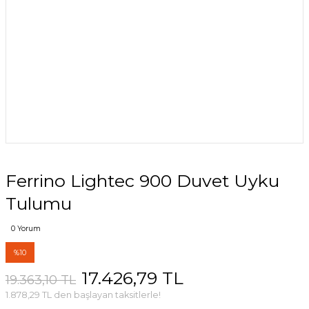
Ferrino Lightec 900 Duvet Uyku
Tulumu
0 Yorum
%10
17.426,79 TL
19.363,10 TL
1.878,29 TL den başlayan taksitlerle!