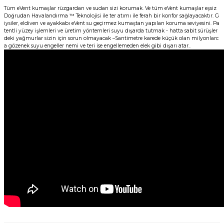
Tüm eVent kumaşlar rüzgardan ve sudan sizi korumak. Ve tüm eVent kumaşlar eşsiz
Doğrudan Havalandırma ™ Teknolojisi ile ter atımı ile ferah bir konfor sağlayacaktır. G
iysiler, eldiven ve ayakkabı eVent su geçirmez kumaştan yapılan koruma seviyesini. Pa
tentli yüzey işlemleri ve üretim yöntemleri suyu dışarda tutmak - hatta sabit sürüşler
deki yağmurlar sizin için sorun olmayacak –Santimetre karede küçük olan milyonlarc
a gözenek suyu engeller nemi ve teri ise engellemeden elek gibi dışarı atar..