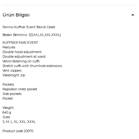
Ürün Bilgisi
Ferrino Kuffner Event Teknik Ceket
Beden Belirtiniz: S[S,M,L,XL,XXL,XXXL]
KUFFNER MAN EVENT
Features
Double hood adjustment
Double adjustment at waist
Velcro fastening on cuffs
Stretch cuffs with thumhole extensions
Vent zippers
Watertight zip
Pockets
Napoleon chest pocket
Side pockets
Pocket
Weight
640 g
Sizes
S, M, L, XL, XXL, XXXL
Product code 20070