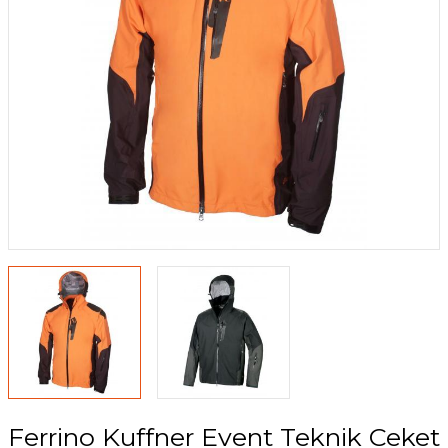
 Su Torbaları
Yağmurluk ve Pançolar
ı
Ferrino Kuffner Event Teknik Ceket