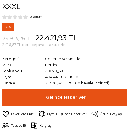
XXXL
0 Yorum
%10
22.421,93 TL
24.913,26 TL
2.416,67 TL den başlayan taksitlerle!
Kategori
Ceketler ve Montlar
Marka
Ferrino
Stok Kodu
20070_3XL
Fiyat
404,44 EUR + KDV
Havale
21.300,84 TL (%5,00 havale indirimi)
Gelince Haber Ver
Fiyatı Düşünce Haber Ver
Ürünü Paylaş
Tavsiye Et
Karşılaştır