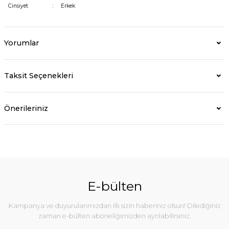
Cinsiyet
:
Erkek
Yorumlar
Taksit Seçenekleri
Önerileriniz
E-bülten
Kampanya ve duyurularımızdan ilk sizin haberiniz olsun! Dilediğiniz
zaman e-bülten aboneliğimizden ayrılabilirsiniz.