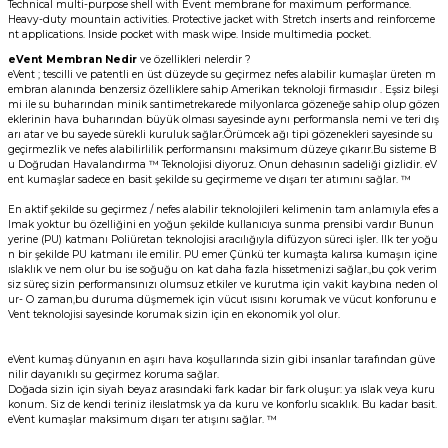
Technical multi-purpose shell with Event membrane for maximum performance.
Heavy-duty mountain activities. Protective jacket with Stretch inserts and reinforceme
nt applications. Inside pocket with mask wipe. Inside multimedia pocket.
eVent Membran Nedir
ve özellikleri nelerdir ?
eVent ; tescilli ve patentli en üst düzeyde su geçirmez nefes alabilir kumaşlar üreten m
embran alanında benzersiz özelliklere sahip Amerikan teknoloji firmasıdır . Eşsiz bileşi
mi ile su buharından minik santimetrekarede milyonlarca gözeneğe sahip olup gözen
eklerinin hava buharından büyük olması sayesinde aynı performansla nemi ve teri dış
arı atar ve bu sayede sürekli kuruluk sağlar.Örümcek ağı tipi gözenekleri sayesinde su
geçirmezlik ve nefes alabilirlilik performansını maksimum düzeye çıkarır.Bu sisteme B
u Doğrudan Havalandırma ™ Teknolojisi diyoruz. Onun dehasının sadeliği gizlidir. eV
ent kumaşlar sadece en basit şekilde su geçirmeme ve dışarı ter atımını sağlar. ™
En aktif şekilde su geçirmez / nefes alabilir teknolojileri kelimenin tam anlamıyla efes a
lmak yoktur bu özelliğini en yoğun şekilde kullanıcıya sunma prensibi vardır Bunun
yerine (PU) katmanı Poliüretan teknolojisi aracılığıyla difüzyon süreci işler. Ilk ter yoğu
n bir şekilde PU katmanı ile emilir. PU emer Çünkü ter kumaşta kalırsa kumaşın içine
ıslaklık ve nem olur bu ise soğuğu on kat daha fazla hissetmenizi sağlar.,bu çok verim
siz süreç sizin performansınızı olumsuz etkiler ve kurutma için vakit kaybına neden ol
ur- O zaman,bu duruma düşmemek için vücut ısısını korumak ve vücut konforunu e
Vent teknolojisi sayesinde korumak sizin için en ekonomik yol olur.
eVent kumaş dünyanın en aşırı hava koşullarında sizin gibi insanlar tarafından güve
nilir dayanıklı su geçirmez koruma sağlar.
Doğada sizin için siyah beyaz arasındaki fark kadar bir fark oluşur: ya ıslak veya kuru
konum. Siz de kendi teriniz ileıslatmsk ya da kuru ve konforlu sıcaklık. Bu kadar basit.
eVent kumaşlar maksimum dışarı ter atışını sağlar. ™