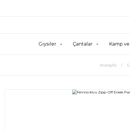
Giysiler
Çantalar
Kamp ve
Anasayfa
G