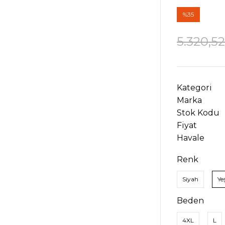
%35
5.320,5
Kategori
Marka
Stok Kodu
Fiyat
Havale
Renk
Siyah
Yeş
Beden
4XL
L