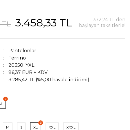
3.458,33 TL
372,74 TL den
2 TL
başlayan taksitlerle!
Pantolonlar
Ferrino
20350_YXL
86,37 EUR + KDV
3.285,42 TL (%5,00 havale indirimi)
il
M
S
XL
XXL
XXXL