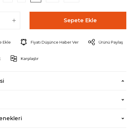
Sepete Ekle
Fiyatı Düşünce Haber Ver
Ürünü Paylaş
t
Karşılaştır
si
enekleri