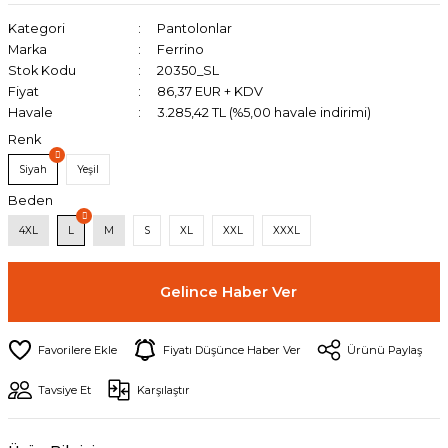
Kategori
Pantolonlar
Marka
Ferrino
Stok Kodu
20350_SL
Fiyat
86,37 EUR + KDV
Havale
3.285,42 TL (%5,00 havale indirimi)
Renk
Siyah
Yeşil
Beden
4XL
L
M
S
XL
XXL
XXXL
Gelince Haber Ver
Fiyatı Düşünce Haber Ver
Ürünü Paylaş
Tavsiye Et
Karşılaştır