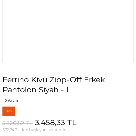
Ferrino Kivu Zipp-Off Erkek
Pantolon Siyah - L
0 Yorum
%35
3.458,33 TL
5.320,52 TL
372,74 TL den başlayan taksitlerle!