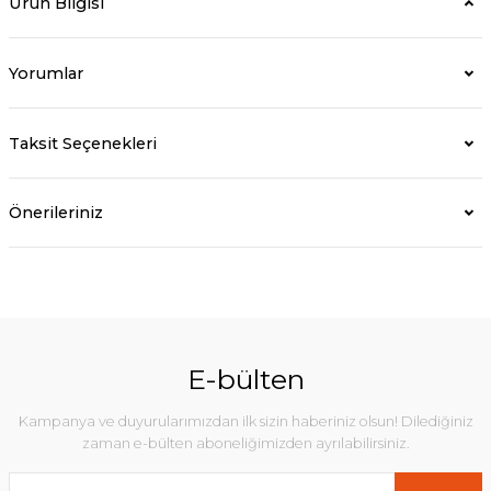
Ürün Bilgisi
Yorumlar
Taksit Seçenekleri
Önerileriniz
E-bülten
Kampanya ve duyurularımızdan ilk sizin haberiniz olsun! Dilediğiniz
zaman e-bülten aboneliğimizden ayrılabilirsiniz.