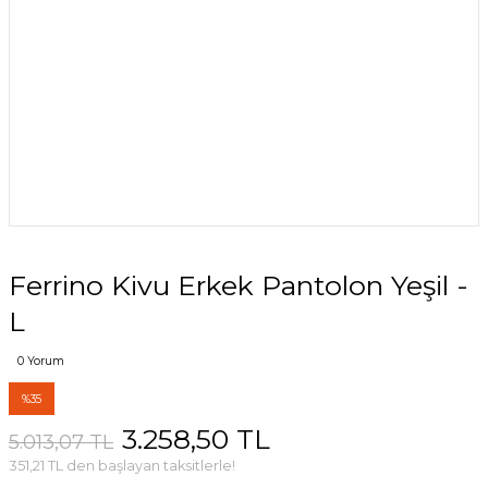
Ferrino Kivu Erkek Pantolon Yeşil -
L
0 Yorum
%35
3.258,50 TL
5.013,07 TL
351,21 TL den başlayan taksitlerle!