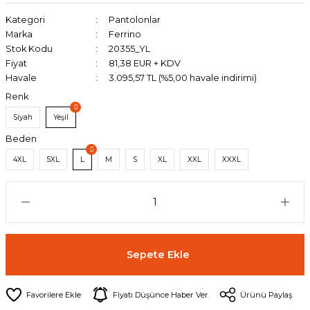
Kategori
Pantolonlar
Marka
Ferrino
Stok Kodu
20355_YL
Fiyat
81,38 EUR + KDV
Havale
3.095,57 TL (%5,00 havale indirimi)
Renk
Siyah
Yeşil
Beden
4XL
5XL
L
M
S
XL
XXL
XXXL
Sepete Ekle
Fiyatı Düşünce Haber Ver
Ürünü Paylaş