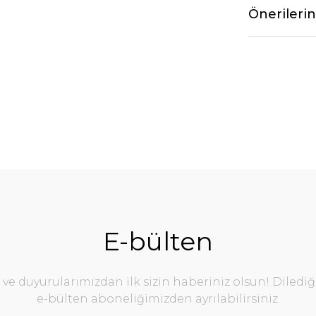
Önerilerin
E-bülten
e duyurularımızdan ilk sizin haberiniz olsun! Diledi
e-bülten aboneliğimizden ayrılabilirsiniz.