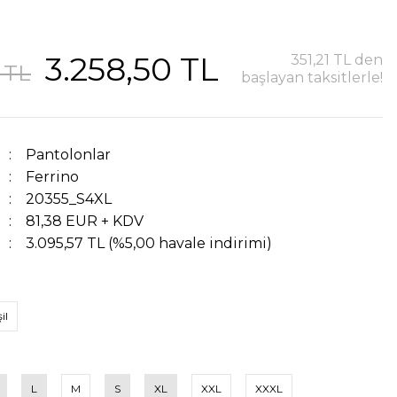
3.258,50 TL
351,21 TL den
 TL
başlayan taksitlerle!
Pantolonlar
Ferrino
20355_S4XL
81,38 EUR + KDV
3.095,57 TL (%5,00 havale indirimi)
il
L
M
S
XL
XXL
XXXL