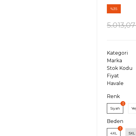
%35
5.013,07
Kategori
Marka
Stok Kodu
Fiyat
Havale
Renk
Siyah
Yeş
Beden
4XL
5XL