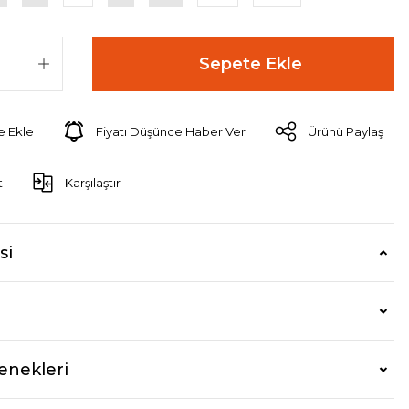
Sepete Ekle
Fiyatı Düşünce Haber Ver
Ürünü Paylaş
t
Karşılaştır
si
enekleri