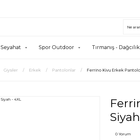
 Seyahat
Spor Outdoor
Tırmanış - Dağcılı
Giysiler
Erkek
Pantolonlar
Ferrino Kivu Erkek Pantolo
Ferri
Siyah
0 Yorum