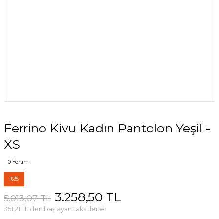
Ferrino Kivu Kadın Pantolon Yeşil -
XS
0 Yorum
%35
3.258,50 TL
5.013,07 TL
351,21 TL den başlayan taksitlerle!