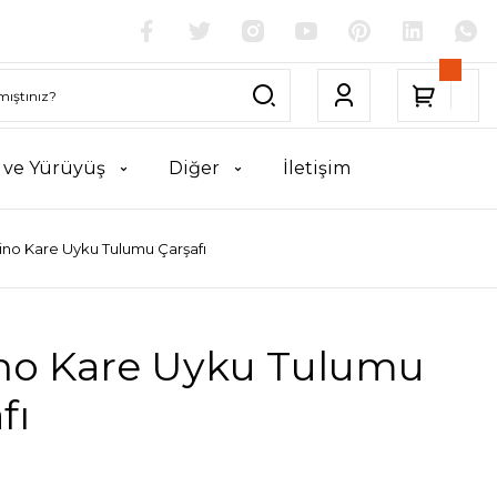
k ve Yürüyüş
Diğer
İletişim
ino Kare Uyku Tulumu Çarşafı
ino Kare Uyku Tulumu
fı