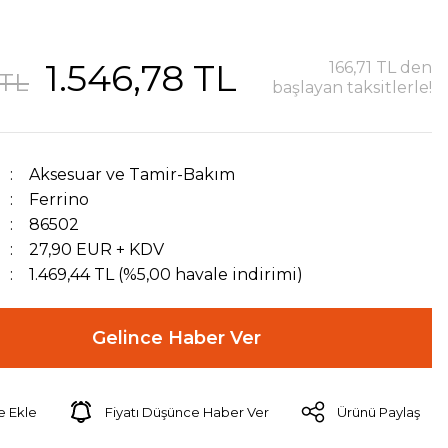
1.546,78 TL
166,71 TL den
 TL
başlayan taksitlerle!
Aksesuar ve Tamir-Bakım
Ferrino
86502
27,90 EUR + KDV
1.469,44 TL (%5,00 havale indirimi)
Gelince Haber Ver
Fiyatı Düşünce Haber Ver
Ürünü Paylaş