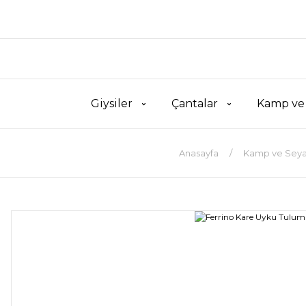
Giysiler
Çantalar
Kamp ve
Anasayfa
Kamp ve Seya