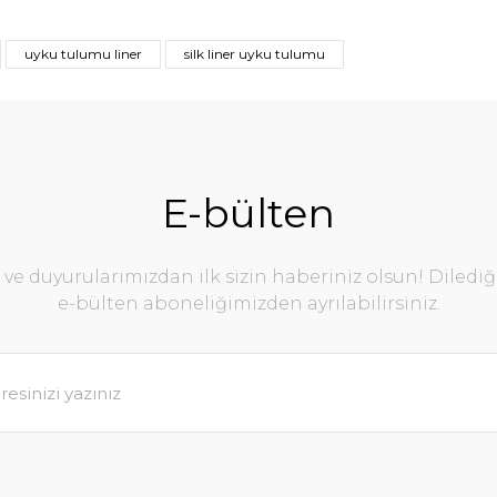
uyku tulumu liner
silk liner uyku tulumu
E-bülten
e duyurularımızdan ilk sizin haberiniz olsun! Diledi
e-bülten aboneliğimizden ayrılabilirsiniz.