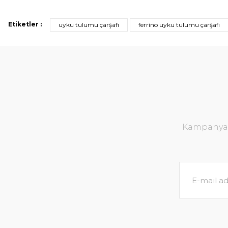
Etiketler :
uyku tulumu çarşafı
ferrino uyku tulumu çarşafı
Kampanya v