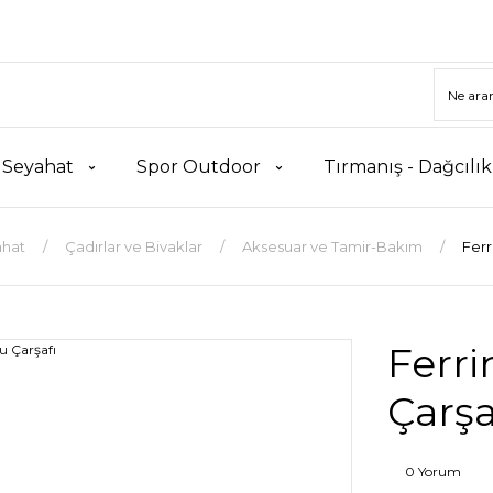
 Seyahat
Spor Outdoor
Tırmanış - Dağcılı
hat
Çadırlar ve Bivaklar
Aksesuar ve Tamir-Bakım
Ferr
Ferr
Çarşa
0 Yorum