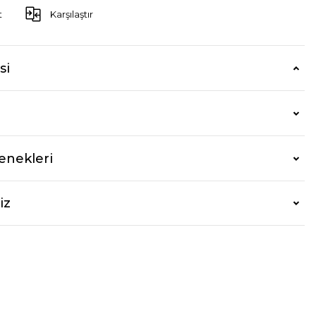
t
Karşılaştır
si
enekleri
iz