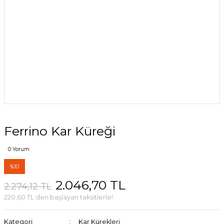
Ferrino Kar Küreği
0 Yorum
%10
2.046,70 TL
2.274,12 TL
220,60 TL den başlayan taksitlerle!
Kategori
Kar Kürekleri