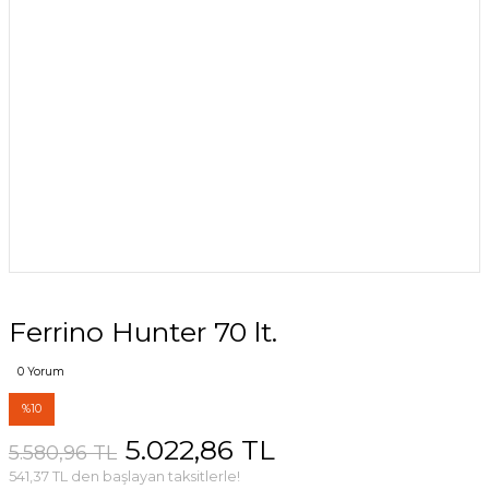
Ferrino Hunter 70 lt.
0 Yorum
%10
5.022,86 TL
5.580,96 TL
541,37 TL den başlayan taksitlerle!