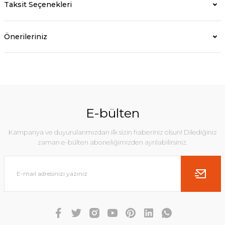
Taksit Seçenekleri
Önerileriniz
E-bülten
Kampanya ve duyurularımızdan ilk sizin haberiniz olsun! Dilediğiniz
zaman e-bülten aboneliğimizden ayrılabilirsiniz.