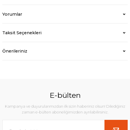
Yorumlar
Taksit Seçenekleri
Önerileriniz
E-bülten
Kampanya ve duyurularımızdan ilk sizin haberiniz olsun! Dilediğiniz
zaman e-bülten aboneliğimizden ayrılabilirsiniz.