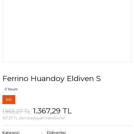
Ferrino Huandoy Eldiven S
0 Yorum
%30
1.367,29 TL
1.953,27 TL
147,37 TL den başlayan taksitlerle!
Kategori
Eldivenler