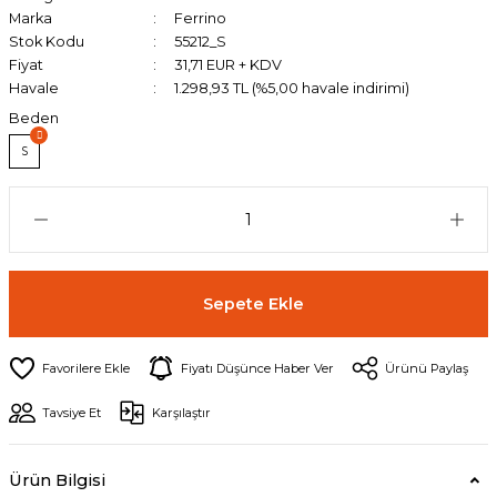
Marka
Ferrino
Stok Kodu
55212_S
Fiyat
31,71 EUR + KDV
Havale
1.298,93 TL (%5,00 havale indirimi)
Beden
S
Sepete Ekle
Fiyatı Düşünce Haber Ver
Ürünü Paylaş
Tavsiye Et
Karşılaştır
Ürün Bilgisi