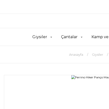
Giysiler
Çantalar
Kamp ve
Anasayfa
Giysiler