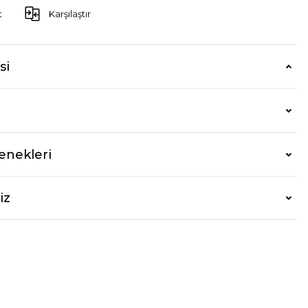
t
Karşılaştır
si
enekleri
iz