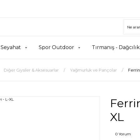
 Seyahat
Spor Outdoor
Tırmanış - Dağcılı
Diğer Giysiler & Aksesuarlar
Yağmurluk ve Pançolar
Ferri
Ferri
XL
0 Yorum