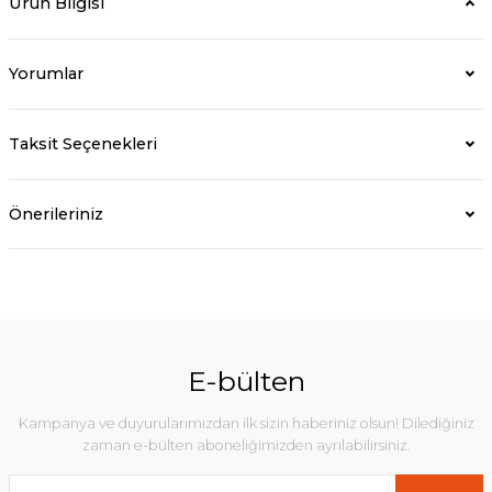
Ürün Bilgisi
Yorumlar
Taksit Seçenekleri
Önerileriniz
E-bülten
Kampanya ve duyurularımızdan ilk sizin haberiniz olsun! Dilediğiniz
zaman e-bülten aboneliğimizden ayrılabilirsiniz.