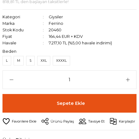
818,81 TL den başlayan taksitlerle!
Kategori
Giysiler
Marka
Ferrino
Stok Kodu
20460
Fiyat
164,44 EUR + KDV
Havale
7.217,10 TL (%5,00 havale indirimi)
Beden
L
M
S
XXL
XXXXL
Sepete Ekle
Ürünü Paylaş
Tavsiye Et
Karşılaştır