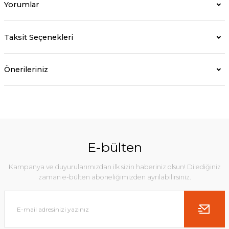
Yorumlar
Taksit Seçenekleri
Önerileriniz
E-bülten
Kampanya ve duyurularımızdan ilk sizin haberiniz olsun! Dilediğiniz
zaman e-bülten aboneliğimizden ayrılabilirsiniz.