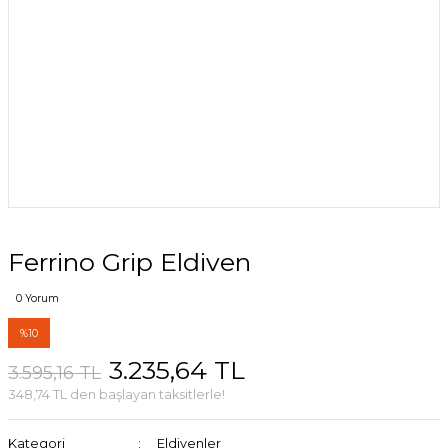
Ferrino Grip Eldiven
0 Yorum
%10
3.235,64 TL
3.595,16 TL
348,74 TL den başlayan taksitlerle!
Kategori
Eldivenler