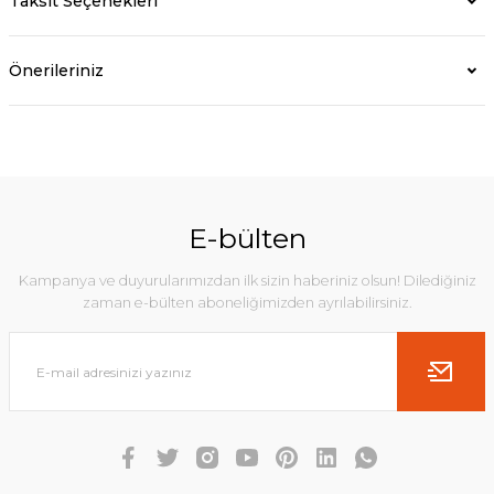
Taksit Seçenekleri
Önerileriniz
E-bülten
Kampanya ve duyurularımızdan ilk sizin haberiniz olsun! Dilediğiniz
zaman e-bülten aboneliğimizden ayrılabilirsiniz.