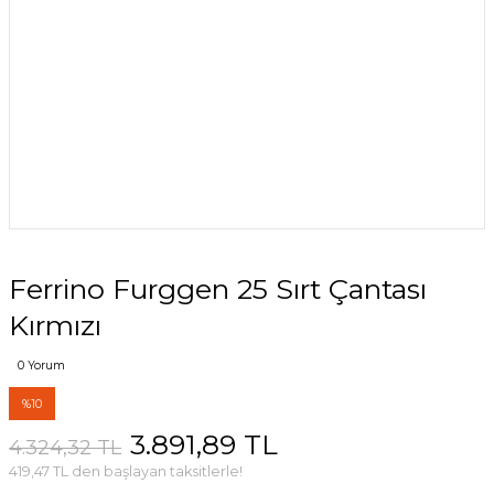
Ferrino Furggen 25 Sırt Çantası
Kırmızı
0 Yorum
%10
3.891,89 TL
4.324,32 TL
419,47 TL den başlayan taksitlerle!