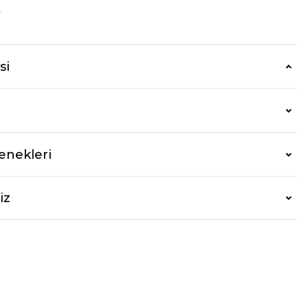
r
si
enekleri
iz