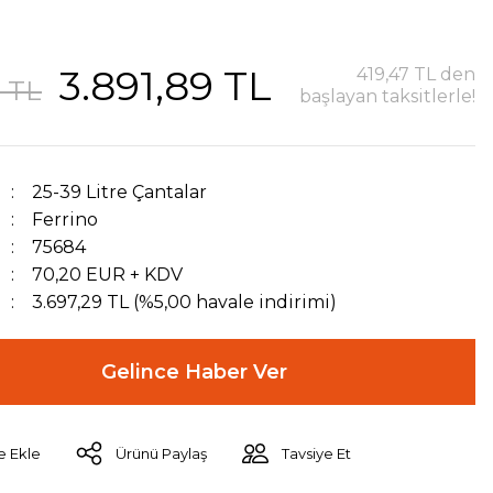
3.891,89 TL
419,47 TL den
2 TL
başlayan taksitlerle!
25-39 Litre Çantalar
Ferrino
75684
70,20 EUR + KDV
3.697,29 TL (%5,00 havale indirimi)
Gelince Haber Ver
Ürünü Paylaş
Tavsiye Et