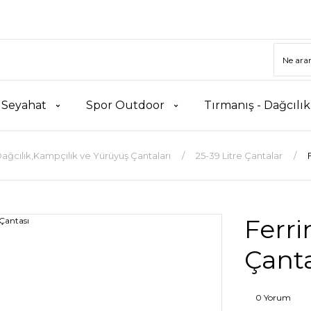
 Seyahat
Spor Outdoor
Tırmanış - Dağcılı
ağcılık,Kampçılık ve Yürüyüş Çantaları
25-39 Litre Çantalar
Ferri
Çanta
0 Yorum