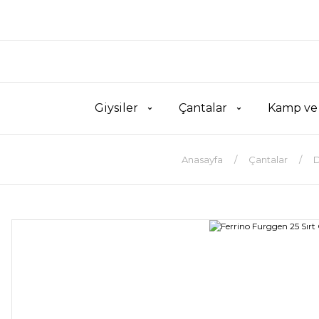
Giysiler
Çantalar
Kamp ve
Anasayfa
Çantalar
D