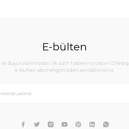
E-bülten
e duyurularımızdan ilk sizin haberiniz olsun! Diledi
e-bülten aboneliğimizden ayrılabilirsiniz.