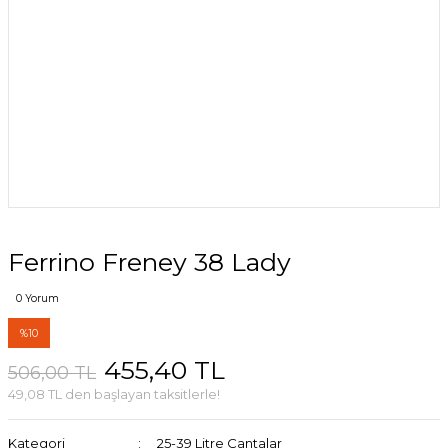
Ferrino Freney 38 Lady
0 Yorum
%10
455,40 TL
506,00 TL
49,08 TL den başlayan taksitlerle!
Kategori
25-39 Litre Çantalar