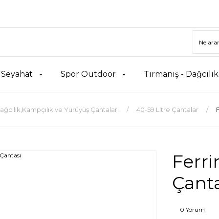
 Seyahat
Spor Outdoor
Tırmanış - Dağcılı
ağcılık,Kampçılık ve Yürüyüş Çantaları
40-59 Litre Çantalar
F
Ferri
Çanta
0 Yorum