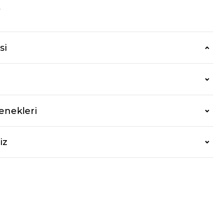
r
si
enekleri
iz