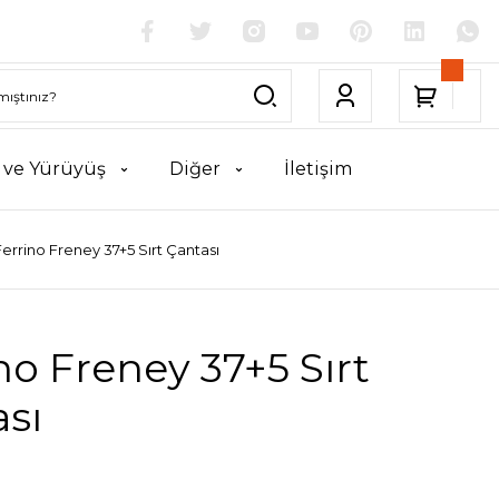
k ve Yürüyüş
Diğer
İletişim
errino Freney 37+5 Sırt Çantası
no Freney 37+5 Sırt
sı