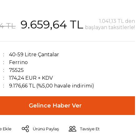
9.659,64 TL
1.041,13 TL den
94 TL
başlayan taksitlerle!
40-59 Litre Çantalar
Ferrino
75525
174,24 EUR + KDV
9.176,66 TL (%5,00 havale indirimi)
Gelince Haber Ver
Ürünü Paylaş
Tavsiye Et