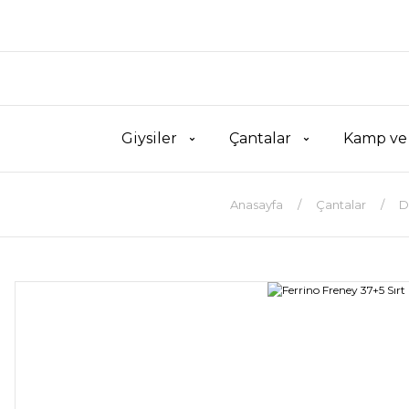
Giysiler
Çantalar
Kamp ve
Anasayfa
Çantalar
D