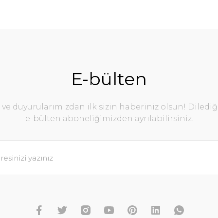
E-bülten
e duyurularımızdan ilk sizin haberiniz olsun! Diledi
e-bülten aboneliğimizden ayrılabilirsiniz.