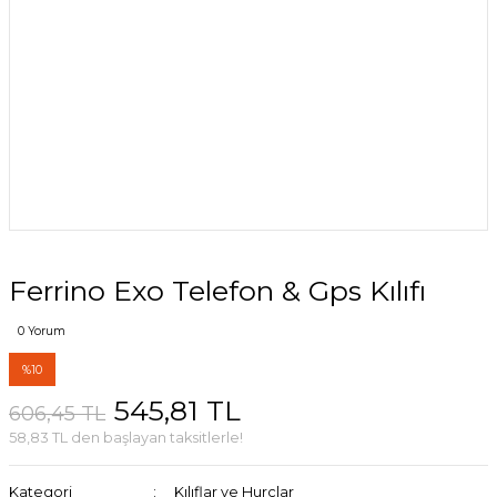
Ferrino Exo Telefon & Gps Kılıfı
0 Yorum
%10
545,81 TL
606,45 TL
58,83 TL den başlayan taksitlerle!
Kategori
Kılıflar ve Hurçlar