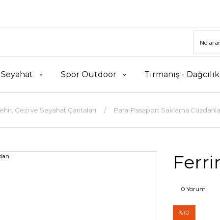
 Seyahat
Spor Outdoor
Tırmanış - Dağcılı
ehir, Gezi ve Seyahat Çantaları
Para-Pasaport Saklama Cüzdanla
Ferr
0 Yorum
%10