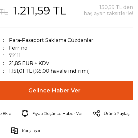
1.211,59 TL
130,59 TL den
 TL
başlayan taksitlerle!
Para-Pasaport Saklama Cüzdanları
Ferrino
72111
21,85 EUR + KDV
1.151,01 TL (%5,00 havale indirimi)
Gelince Haber Ver
Fiyatı Düşünce Haber Ver
Ürünü Paylaş
t
Karşılaştır