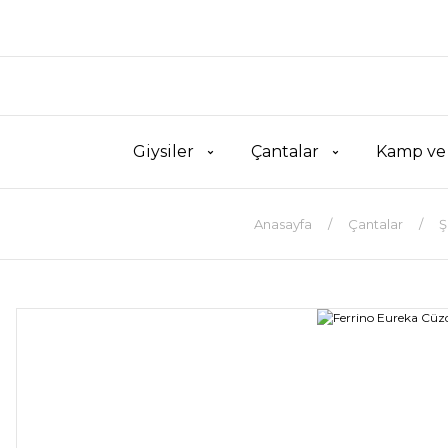
Giysiler
Çantalar
Kamp ve
Anasayfa
Çantalar
Ş