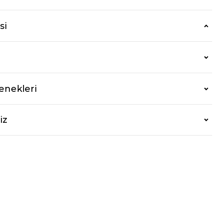
si
enekleri
iz