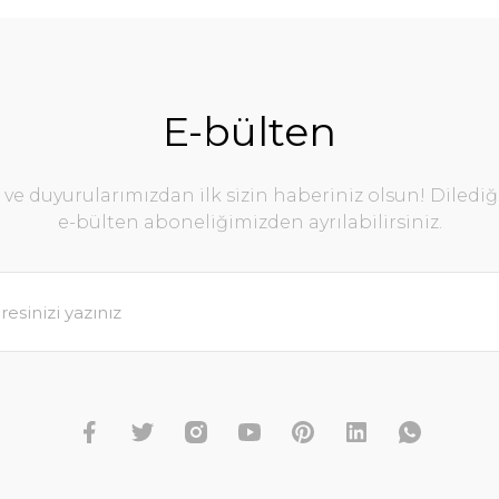
E-bülten
e duyurularımızdan ilk sizin haberiniz olsun! Diledi
e-bülten aboneliğimizden ayrılabilirsiniz.