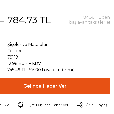
784,73 TL
84,58 TL den
TL
başlayan taksitlerle!
Şişeler ve Mataralar
Ferrino
79119
12,98 EUR + KDV
745,49 TL (%5,00 havale indirimi)
Gelince Haber Ver
Fiyatı Düşünce Haber Ver
Ürünü Paylaş