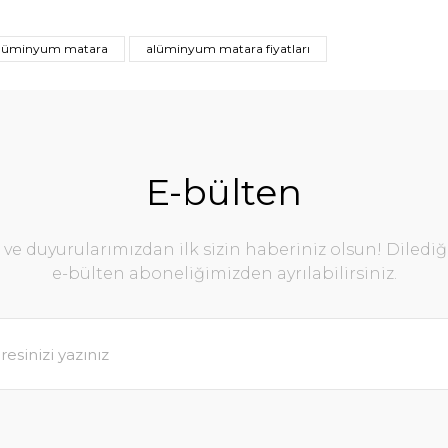
lüminyum matara
alüminyum matara fiyatları
E-bülten
e duyurularımızdan ilk sizin haberiniz olsun! Diledi
e-bülten aboneliğimizden ayrılabilirsiniz.