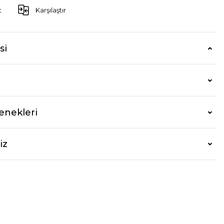
t
Karşılaştır
si
enekleri
iz