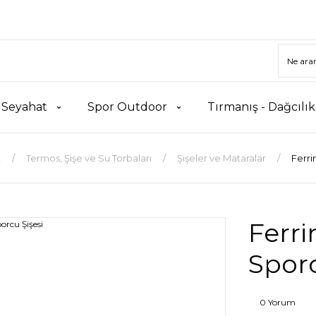
 Seyahat
Spor Outdoor
Tırmanış - Dağcılı
t
Termos, Şişe ve Su Torbaları
Şişeler ve Mataralar
Ferri
Ferri
Sporc
0 Yorum