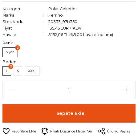
Kategori
Polar Ceketler
Marka
Ferrino
Stok Kodu
20333_97b350
Fiyat
135,45 EUR + KDV
Havale
5.152,06 TL (%5,00 havale indirimi)
Renk
Siyah
Beden
L
S
XXXL
Sepete Ekle
Fiyatı Düşünce Haber Ver
Ürünü Paylaş