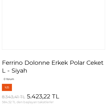
Ferrino Dolonne Erkek Polar Ceket
L - Siyah
0 Yorum
%35
5.423,22 TL
8.343,41 TL
584,52 TL den başlayan taksitlerle!