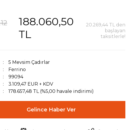
188.060,50
,12
20.269,44 TL den
TL
başlayan
taksitlerle!
5 Mevsim Çadırlar
Ferrino
99094
3.109,47 EUR + KDV
178.657,48 TL (%5,00 havale indirimi)
Gelince Haber Ver