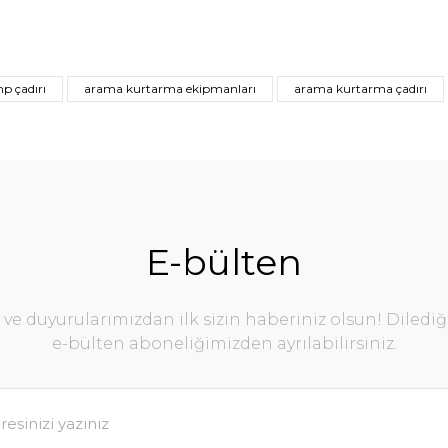
p çadırı
arama kurtarma ekipmanları
arama kurtarma çadırı
E-bülten
e duyurularımızdan ilk sizin haberiniz olsun! Diledi
e-bülten aboneliğimizden ayrılabilirsiniz.