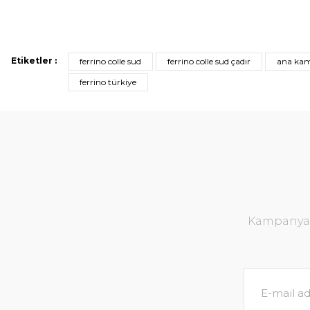
Etiketler :
ferrino colle sud
ferrino colle sud çadır
ana kam
ferrino türkiye
Kampanya v