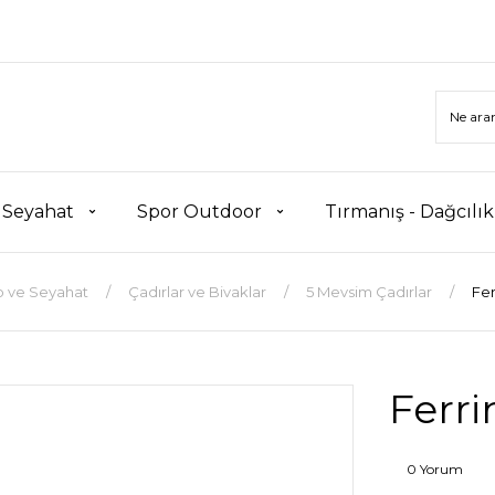
 Seyahat
Spor Outdoor
Tırmanış - Dağcılı
 ve Seyahat
Çadırlar ve Bivaklar
5 Mevsim Çadırlar
Fer
Ferri
0 Yorum