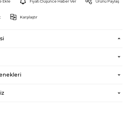
Fiyatı Düşünce Haber Ver
Ürünü Paylaş
t
Karşılaştır
si
enekleri
iz