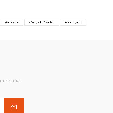
afad çadırı
afad çadır fiyatları
ferrino çadır
ğiniz zaman