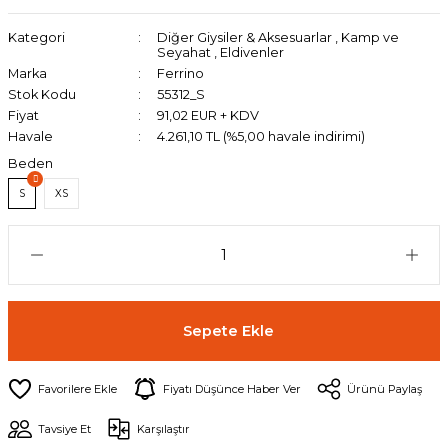
Kategori
Diğer Giysiler & Aksesuarlar
,
Kamp ve
Seyahat
,
Eldivenler
Marka
Ferrino
Stok Kodu
55312_S
Fiyat
91,02 EUR + KDV
Havale
4.261,10 TL (%5,00 havale indirimi)
Beden
S
XS
Sepete Ekle
Fiyatı Düşünce Haber Ver
Ürünü Paylaş
Tavsiye Et
Karşılaştır