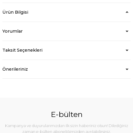
Ürün Bilgisi
Yorumlar
Taksit Seçenekleri
Önerileriniz
E-bülten
Kampanya ve duyurularımızdan ilk sizin haberiniz olsun! Dilediğiniz
zaman e-bülten aboneliğimizden ayrılabilirsiniz.