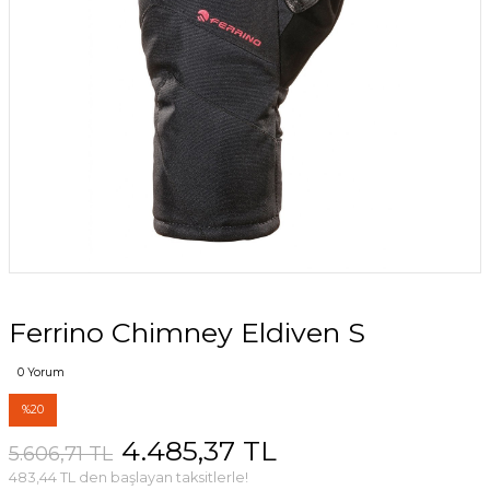
Ferrino Chimney Eldiven S
0 Yorum
%20
4.485,37 TL
5.606,71 TL
483,44 TL den başlayan taksitlerle!