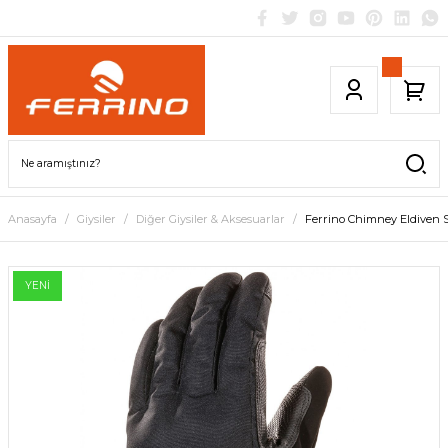
Anasayfa
Giysiler
Diğer Giysiler & Aksesuarlar
Ferrino Chimney Eldiven 
YENİ