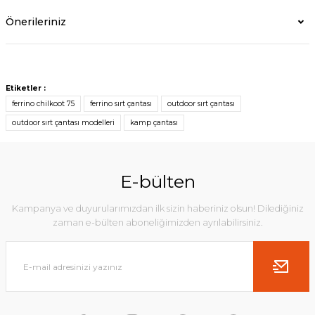
Önerileriniz
Etiketler :
ferrino chilkoot 75
ferrino sırt çantası
outdoor sırt çantası
outdoor sırt çantası modelleri
kamp çantası
E-bülten
Kampanya ve duyurularımızdan ilk sizin haberiniz olsun! Dilediğiniz
zaman e-bülten aboneliğimizden ayrılabilirsiniz.