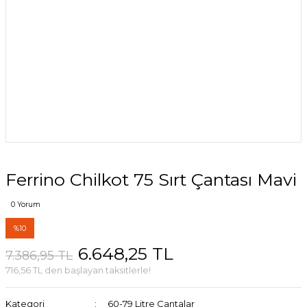
Ferrino Chilkot 75 Sırt Çantası Mavi
0 Yorum
%10
6.648,25 TL
7.386,95 TL
716,56 TL den başlayan taksitlerle!
Kategori
60-79 Litre Çantalar