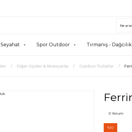
 Seyahat
Spor Outdoor
Tırmanış - Dağcılı
iler
Diğer Giysiler & Aksesuarlar
Outdoor Tozluklar
Fer
Ferri
0 Yorum
%10