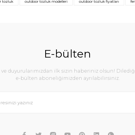
r tozluk
outdoor tozluk modelleri
outdoor tozluk fiyatları
fe
E-bülten
e duyurularımızdan ilk sizin haberiniz olsun! Diledi
e-bülten aboneliğimizden ayrılabilirsiniz.