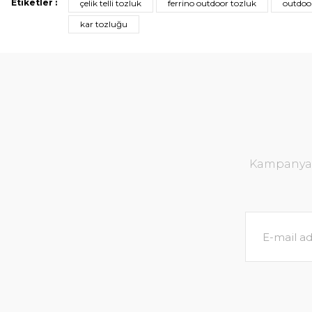
Etiketler :
çelik telli tozluk
ferrino outdoor tozluk
outdoo
kar tozluğu
Kampanya v