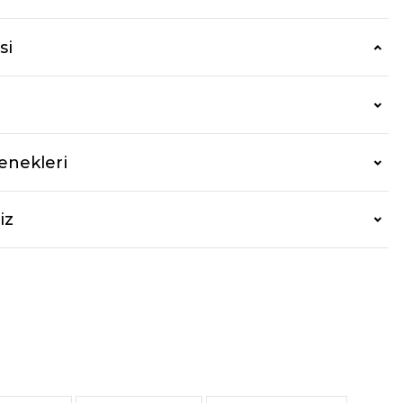
si
enekleri
iz