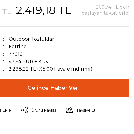
2.419,18 TL
260,74 TL den
8 TL
başlayan taksitlerle!
Outdoor Tozluklar
Ferrino
77313
43,64 EUR + KDV
2.298,22 TL (%5,00 havale indirimi)
Gelince Haber Ver
Ürünü Paylaş
Tavsiye Et
r