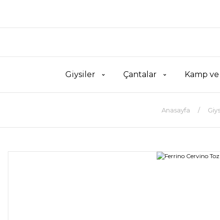
Giysiler
Çantalar
Kamp ve
Anasayfa
Giys