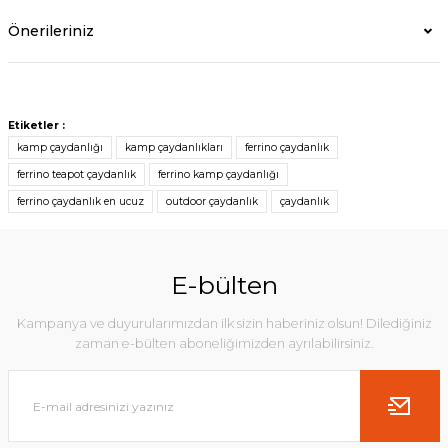
Önerileriniz
Etiketler :
kamp çaydanlığı
kamp çaydanlıkları
ferrino çaydanlık
ferrino teapot çaydanlık
ferrino kamp çaydanlığı
ferrino çaydanlık en ucuz
outdoor çaydanlık
çaydanlık
E-bülten
Kampanya ve duyurularımızdan ilk sizin haberiniz olsun! Dilediğiniz
zaman e-bülten aboneliğimizden ayrılabilirsiniz.