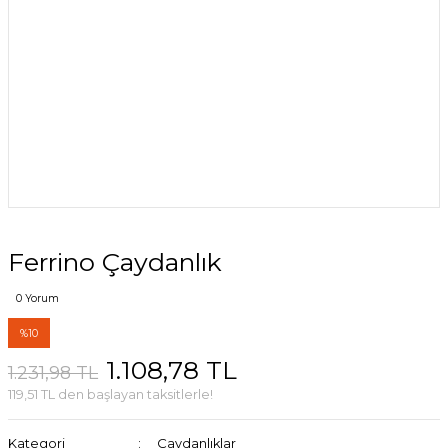
Ferrino Çaydanlık
0 Yorum
%10
1.108,78 TL
1.231,98 TL
119,51 TL den başlayan taksitlerle!
Kategori
Çaydanlıklar