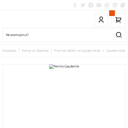
Anasayfa
Kamp ve Seyahat
Pişirme Setleri ve Çaydanlıklar
Çaydanlıklar