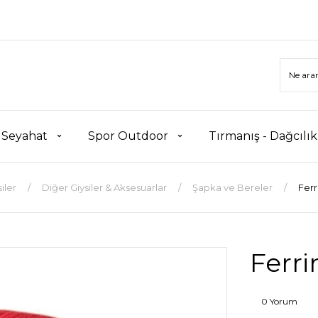
 Seyahat
Spor Outdoor
Tırmanış - Dağcılı
iler
Diğer Giysiler & Aksesuarlar
Şapka ve Bereler
Ferr
Ferri
0 Yorum