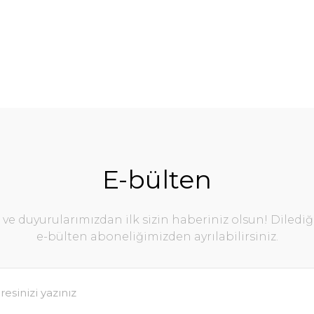
E-bülten
e duyurularımızdan ilk sizin haberiniz olsun! Diledi
e-bülten aboneliğimizden ayrılabilirsiniz.