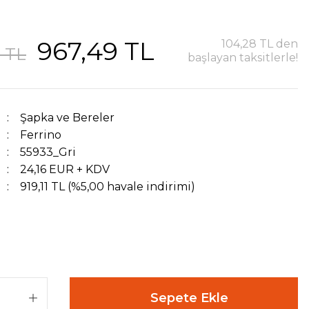
967,49 TL
104,28 TL den
4 TL
başlayan taksitlerle!
Şapka ve Bereler
Ferrino
55933_Gri
24,16 EUR + KDV
919,11 TL (%5,00 havale indirimi)
Sepete Ekle