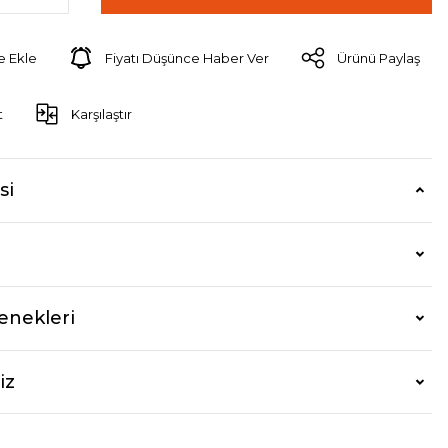
Fiyatı Düşünce Haber Ver
Ürünü Paylaş
t
Karşılaştır
si
enekleri
iz