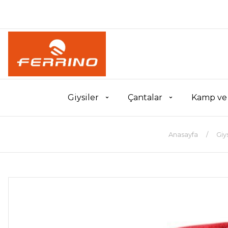
Giysiler
Çantalar
Kamp ve
Anasayfa
Giys