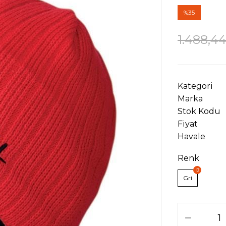
%35
1.488,4
Kategori
Marka
Stok Kodu
Fiyat
Havale
Renk
Gri