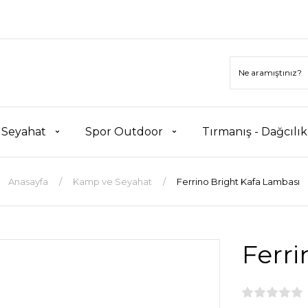
 Seyahat
Spor Outdoor
Tırmanış - Dağcılı
Anasayfa
Kamp ve Seyahat
Ferrino Bright Kafa Lambası
Ferri