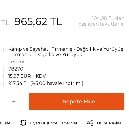
965,62 TL
104,08 TL den
 TL
başlayan taksitlerle!
Kamp ve Seyahat
,
Tırmanış - Dağcılık ve Yürüyüş
,
Tırmanış - Dağcılık ve Yürüyüş
Ferrino
78270
15,97 EUR + KDV
917,34 TL (%5,00 havale indirimi)
Sepete Ekle
Fiyatı Düşünce Haber Ver
Ürünü Paylaş