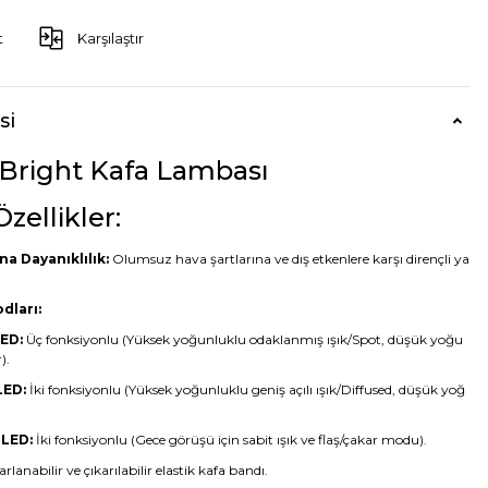
t
Karşılaştır
si
 Bright Kafa Lambası
zellikler:
na Dayanıklılık:
Olumsuz hava şartlarına ve dış etkenlere karşı dirençli ya
dları:
LED:
Üç fonksiyonlu (Yüksek yoğunluklu odaklanmış ışık/Spot, düşük yoğu
).
LED:
İki fonksiyonlu (Yüksek yoğunluklu geniş açılı ışık/Diffused, düşük yoğ
 LED:
İki fonksiyonlu (Gece görüşü için sabit ışık ve flaş/çakar modu).
rlanabilir ve çıkarılabilir elastik kafa bandı.