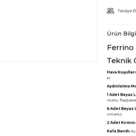
Tavsiye E
Ürün Bilgi
Ferrino
Teknik Ö
Hava Koşulları
pı.
Aydınlatma Mo
1 Adet Beyaz 
nluklu, flaş/çakar
6 Adet Beyaz 
unluklu).
2 Adet Kırmızı
Kafa Bandı:
Aya