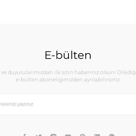
E-bülten
e duyurularımızdan ilk sizin haberiniz olsun! Diledi
e-bülten aboneliğimizden ayrılabilirsiniz.