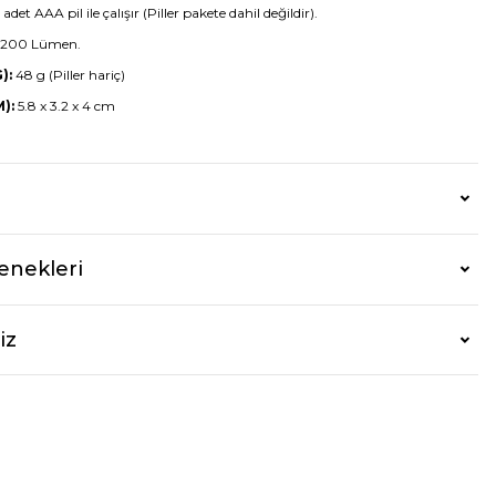
 adet AAA pil ile çalışır (Piller pakete dahil değildir).
 200 Lümen.
):
48 g (Piller hariç)
):
5.8 x 3.2 x 4 cm
enekleri
iz