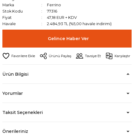
Marka
Ferrino
Stok Kodu
77316
Fiyat
47,18 EUR + KDV
Havale
2.484,93 TL (%5,00 havale indirimi)
Gelince Haber Ver
Ürünü Paylaş
Tavsiye Et
Karşılaştır
Ürün Bilgisi
Yorumlar
Taksit Seçenekleri
Önerileriniz