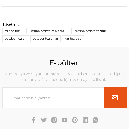
Etiketler :
ferrino tozluk
ferrino brenva cable tozluk
ferrino brenva tozluk
outdoor tozluk
outdoor tozluklar
kar tozluğu
E-bülten
Kampanya ve duyurularımızdan ilk sizin haberiniz olsun! Dilediğiniz
zaman e-bülten aboneliğimizden ayrılabilirsiniz.