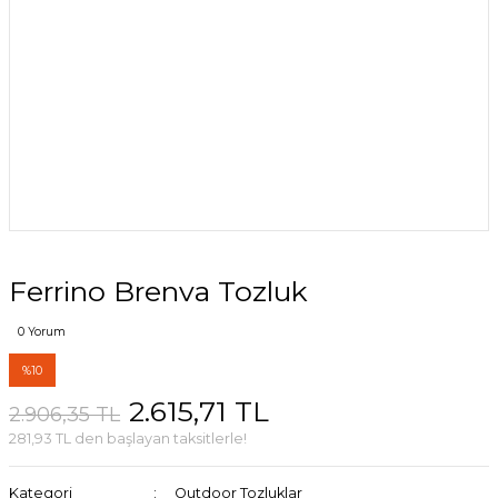
Ferrino Brenva Tozluk
0 Yorum
%10
2.615,71 TL
2.906,35 TL
281,93 TL den başlayan taksitlerle!
Kategori
Outdoor Tozluklar