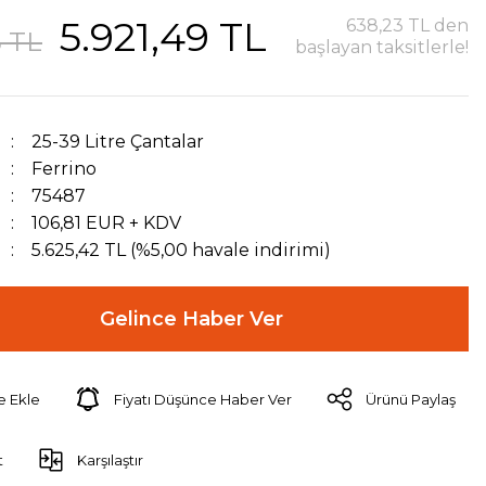
5.921,49 TL
638,23 TL den
3 TL
başlayan taksitlerle!
25-39 Litre Çantalar
Ferrino
75487
106,81 EUR + KDV
5.625,42 TL (%5,00 havale indirimi)
Gelince Haber Ver
Fiyatı Düşünce Haber Ver
Ürünü Paylaş
t
Karşılaştır