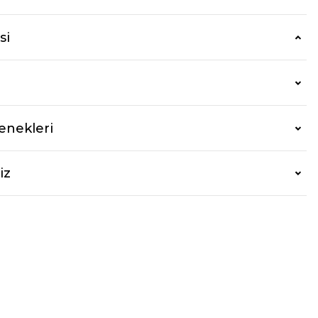
si
enekleri
iz