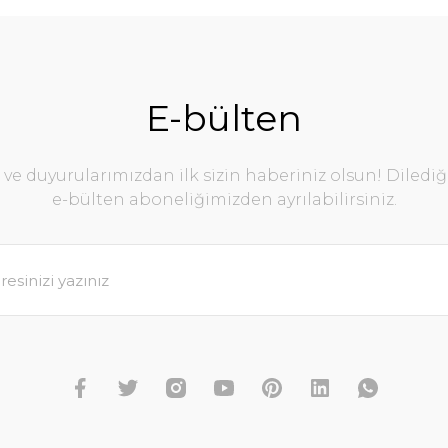
E-bülten
e duyurularımızdan ilk sizin haberiniz olsun! Diledi
e-bülten aboneliğimizden ayrılabilirsiniz.