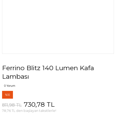
Ferrino Blitz 140 Lumen Kafa
Lambası
0 Yorum
%10
730,78 TL
811,98 TL
78,76 TL den başlayan taksitlerle!