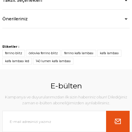
Taksit Seçenekleri
Önerileriniz
Etiketler :
ferrino blitz
čelovka ferrino blitz
ferrino kafa lambası
kafa lambası
kafa lambası led
140 lumen kafa lambası
E-bülten
Kampanya ve duyurularımızdan ilk sizin haberiniz olsun! Dilediğiniz
zaman e-bülten aboneliğimizden ayrılabilirsiniz.