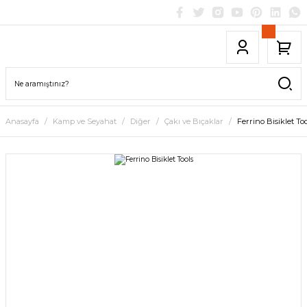
Anasayfa
Kamp ve Seyahat
Diğer
Çakı ve Bıçaklar
Ferrino Bisiklet Too