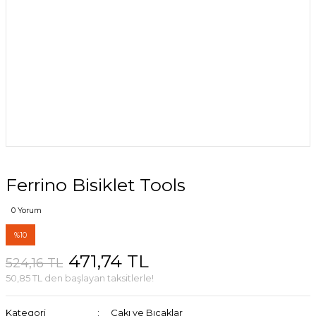
Ferrino Bisiklet Tools
0 Yorum
%10
471,74 TL
524,16 TL
50,85 TL den başlayan taksitlerle!
Kategori
Çakı ve Bıçaklar