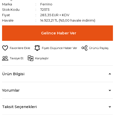
Marka
Ferrino
Stok Kodu
72573
Fiyat
283,35 EUR + KDV
Havale
14.923,21 TL (%5,00 havale indirimi)
Gelince Haber Ver
Fiyatı Düşünce Haber Ver
Ürünü Paylaş
Tavsiye Et
Karşılaştır
Ürün Bilgisi
Yorumlar
Taksit Seçenekleri