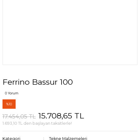
Ferrino Bassur 100
0 Yorum
%10
15.708,65 TL
17.454,05 TL
1.693,10 TL den başlayan taksitlerle!
Kategori
Tekne Malzemeleri