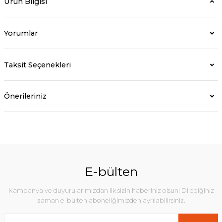
Ürün Bilgisi
Yorumlar
Taksit Seçenekleri
Önerileriniz
E-bülten
Kampanya ve duyurularımızdan ilk sizin haberiniz olsun! Dilediğiniz
zaman e-bülten aboneliğimizden ayrılabilirsiniz.