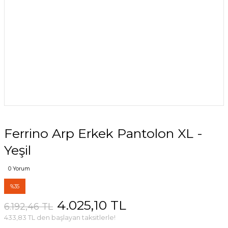
Ferrino Arp Erkek Pantolon XL -
Yeşil
0 Yorum
%35
4.025,10 TL
6.192,46 TL
433,83 TL den başlayan taksitlerle!