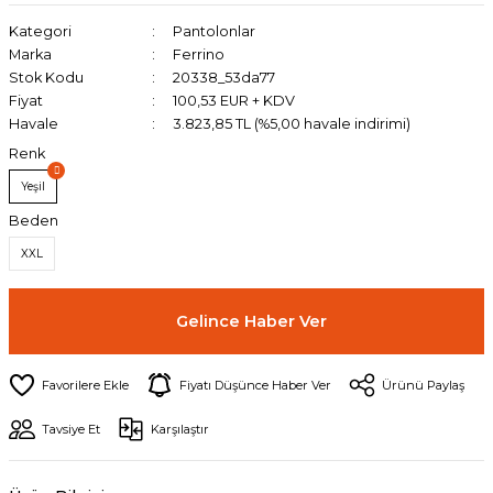
Kategori
Pantolonlar
Marka
Ferrino
Stok Kodu
20338_53da77
Fiyat
100,53 EUR + KDV
Havale
3.823,85 TL (%5,00 havale indirimi)
Renk
Yeşil
Beden
XXL
Gelince Haber Ver
Fiyatı Düşünce Haber Ver
Ürünü Paylaş
Tavsiye Et
Karşılaştır